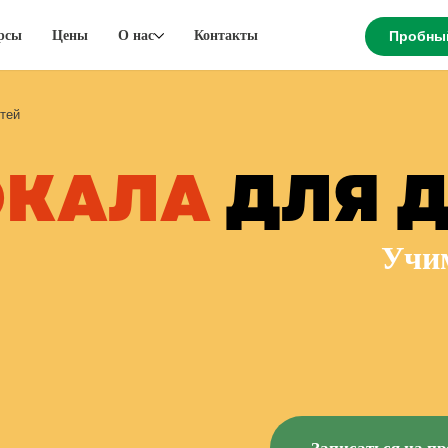
рсы
Цены
О нас
Контакты
Пробны
тей
ОКАЛА
ДЛЯ Д
Учи