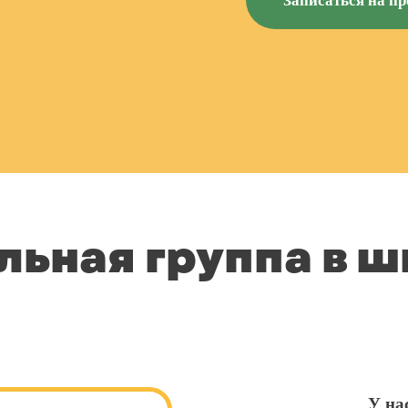
Записаться на п
льная группа в 
У на