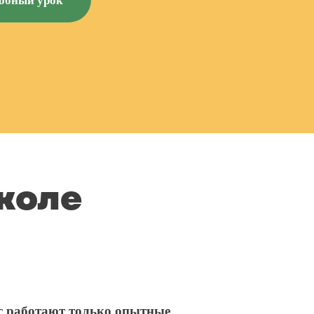
робный урок
школе
с работают только опытные