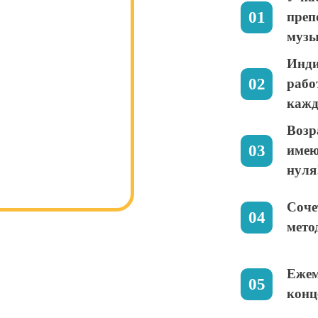
преп
музы
Инди
рабо
кажд
Возр
имею
нуля
Соче
мето
Ежем
конц