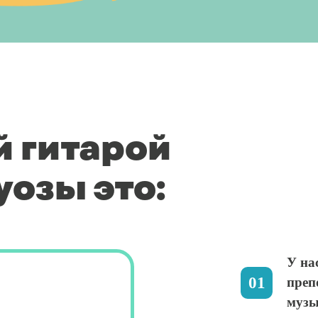
й гитарой
уозы это:
У на
преп
музы