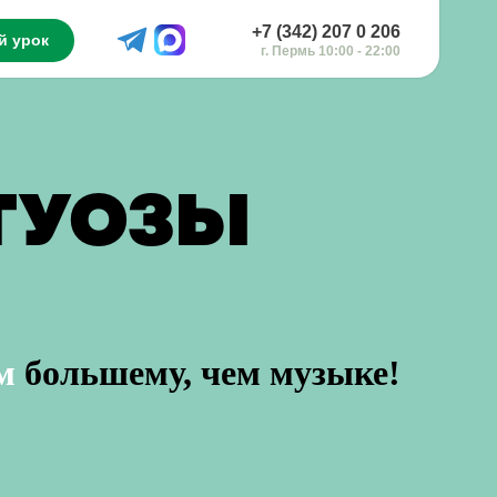
+7 (342) 207 0 206
й урок
г. Пермь 10:00 - 22:00
РТУОЗЫ
м
большему, чем музыке!