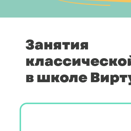
Занятия
классическо
в школе Вирт