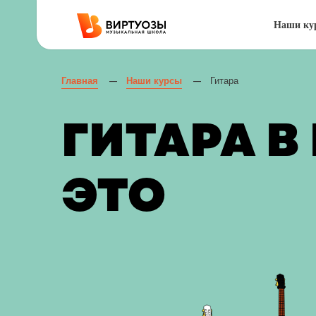
Наши ку
Главная
Наши курсы
Гитара
—
—
ГИТАРА В
ЭТО