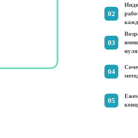
Инди
рабо
кажд
Возр
имею
нуля
Соче
мето
Ежем
конц