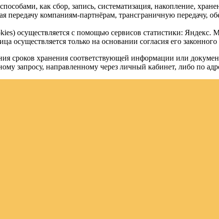
особами, как сбор, запись, систематизация, накопление, хранен
чая передачу компаниям-партнёрам, трансграничную передачу, о
) осуществляется с помощью сервисов статистики: Яндекс. Метрика 
а осуществляется только на основании согласия его законного 
чения сроков хранения соответствующей информации или докуме
ому запросу, направленному через личный кабинет, либо по адре