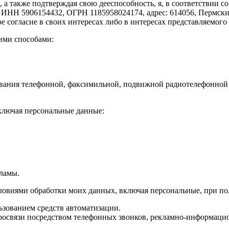
 а также подтверждая свою дееспособность, я, в соответствии со
Н 5906154432, ОГРН 1185958024174, адрес: 614056, Пермский кр
е согласие в своих интересах либо в интересах представляемог
ими способами:
зования телефонной, факсимильной, подвижной радиотелефонной 
ключая персональные данные:
ламы.
овиями обработки моих данных, включая персональные, при по
ьзованием средств автоматизации.
тросвязи посредством телефонных звонков, рекламно-информац