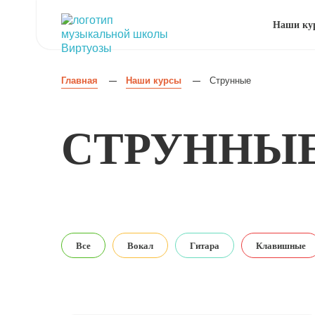
Наши ку
Главная
Наши курсы
Струнные
—
—
СТРУННЫ
Все
Вокал
Гитара
Клавишные