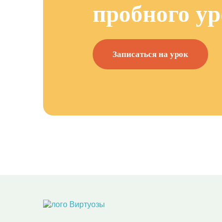
пробного ур
Записаться на урок