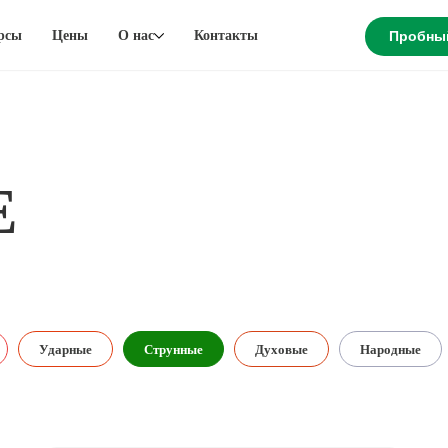
рсы
Цены
О нас
Контакты
Пробны
Е
Ударные
Струнные
Духовые
Народные