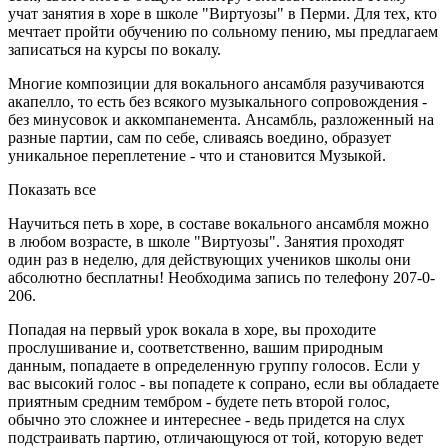
учат занятия в хоре в школе "Виртуозы" в Перми. Для тех, кто
мечтает пройти обучению по сольному пению, мы предлагаем
записаться на курсы по вокалу.
Многие композиции для вокального ансамбля разучиваются
акапелло, то есть без всякого музыкального сопровождения -
без минусовок и аккомпанемента. Ансамбль, разложенный на
разные партии, сам по себе, сливаясь воедино, образует
уникальное переплетение - что и становится Музыкой.
Показать все
Научиться петь в хоре, в составе вокального ансамбля можно
в любом возрасте, в школе "Виртуозы". Занятия проходят
один раз в неделю, для действующих учеников школы они
абсолютно бесплатны! Необходима запись по телефону 207-0-
206.
Попадая на первый урок вокала в хоре, вы проходите
прослушивание и, соответственно, вашим природным
данным, попадаете в определенную группу голосов. Если у
вас высокий голос - вы попадете к сопрано, если вы обладаете
приятным средним тембром - будете петь второй голос,
обычно это сложнее и интереснее - ведь придется на слух
подстраивать партию, отличающуюся от той, которую ведет